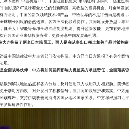
、媒体提到“中国机遇2.0”。中国在提供更大“市场红利”的同时，还通
“中国机遇2.0”意味着全方位的创新赋能、高收益的投资机会。对全球发展而
有力证明，中国的新兴领域技术和产品，带给世界的不是冲击而是机遇，
全球增长困境的必然选择。各方应深化联通协作，共同建设开放型世界
，健全人工智能等领域全球治理制度规则、提升监管效能，更加有效地
欢迎各国企业来华投资兴业，更多分享中国发展新机遇。
在大连拘留了两名日本籍员工。两人是在从事出口稀土相关产品时被拘
违反中国法律被中方主管部门依法拘留。中方已向日方通报了有关个案
法规。
是全面战略伙伴，中方将如何发挥影响力促使美方承担责任，全面落实
话谈判解决地区热点和各方分歧，反对使用武力或用武力相威胁。美伊
免干涉对方内政，对外发出了积极信号，应共同加以维护和落实。中方
民族尊严，支持伊朗改善同海湾各国及地区国家关系。中方愿根据习近
宁发挥建设性作用。