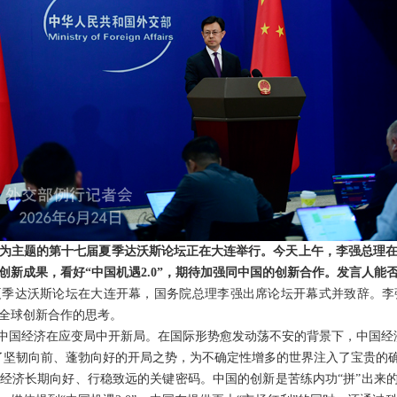
”为主题的第十七届夏季达沃斯论坛正在大连举行。今天上午，李强总理
创新成果，看好“中国机遇2.0”，期待加强同中国的创新合作。发言人能
夏季达沃斯论坛在大连开幕，国务院总理李强出席论坛开幕式并致辞。李
全球创新合作的思考。
，中国经济在应变局中开新局。在国际形势愈发动荡不安的背景下，中国经
了坚韧向前、蓬勃向好的开局之势，为不确定性增多的世界注入了宝贵的
经济长期向好、行稳致远的关键密码。中国的创新是苦练内功“拼”出来的