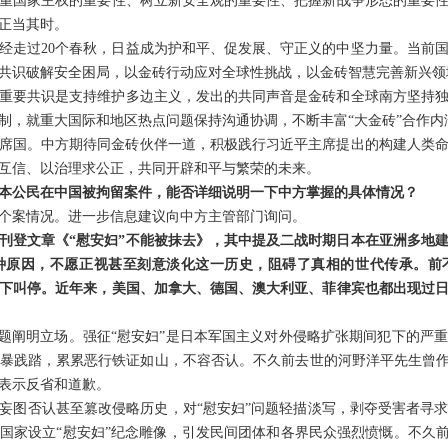
重国家主权的重要性、树立新安全观的重要性、把握新战争形态的重要
正当其时。
经走过20个春秋，日益成为护和平、促发展、守正义的中坚力量。当前
共识破解安全困局，以金砖行动应对全球性挑战，以金砖智慧完善新兴领
重要共识是支持维护多边主义，发出的共同声音是金砖和全球南方坚持
制，就重大国际和地区热点问题保持沟通协调，不断丰富“大金砖”合作内
值主席国。中方期待同金砖伙伴一道，积极践行习近平主席提出的构建人类
互信、以治理求公正，共同开辟和平与繁荣的未来。
本公民在中国被拘留案件，能否详细说明一下中方掌握的具体情况？
个案情况。进一步信息建议向中方主管部门询问。
刊登文章《“慰安妇”不能被抹去》，其中提及二战时期日本在亚洲多地建
种原因，不愿正视甚至刻意淡化这一历史，阻碍了真相的世代传承。前
压下叫停。近年来，美国、加拿大、德国、澳大利亚、菲律宾也都出现过日
问题阐明立场。强征“慰安妇”是日本军国主义对外侵略扩张期间犯下的严
暴践踏，累累恶行铁证如山，不容否认。不久前去世的河野洋平先生曾作
表示反省和道歉。
妄图否认甚至篡改侵略历史，对“慰安妇”问题轻描淡写，剥夺受害者寻
国家设立“慰安妇”纪念雕像，引发民间团体和各界民众强烈愤慨。不久前