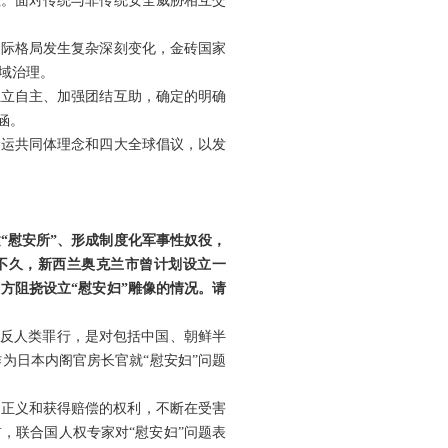
性。面对传统与非传统安全威胁相互交
国际格局发生复杂深刻变化，金砖国家
域治理。
独立自主、加强团结互助，确定的明确
涵。
命运共同体理念和四大全球倡议，以发
“慰安所”、形成制度化军事性奴役，
不久，新西兰奥克兰市曾计划设立一
方阻挠设立“慰安妇”雕像的情况。请
重反人类罪行，是对包括中国、朝鲜半
为日本内阁官房长官就“慰安妇”问题
求正义和获得赔偿的权利，不断在受害
，联合国人权专家对“慰安妇”问题表