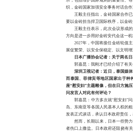
示，包括维护国际规则的重要性、尊
织，金砖国家加强安全事务对话合作
王毅主任指出，金砖国家合作已
要以金砖担当捍卫国际秩序，以金砖
王毅主任表示，此次会议形成的
方向是进一步用好金砖安代会这一机
2027年，中国将接任金砖轮
展促繁荣、以安全保稳定、以文明增
日本广播协会记者：关于两名日
郭嘉昆：我刚才已经介绍了有关
深圳卫视记者：近日，泰国媒体
而泰国、菲律宾等地区国家出于种
座“慰安妇”主题雕像，但在日方施
问发言人对此有何评论？
郭嘉昆：中方多次就“慰安妇”
岛、东南亚等各国人民基本人权的粗
发表正式谈话，承认日本政府责任，
然而，长期以来，日本一些势力
者伤口上撒盐。日本政府还阻挠有关