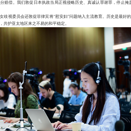
分赔偿。我们敦促日本执政当局正视侵略历史、真诚认罪谢罪，停止掩
女歧视委员会还敦促菲律宾将“慰安妇”问题纳入主流教育。历史是最好
，共护亚太地区来之不易的和平稳定。