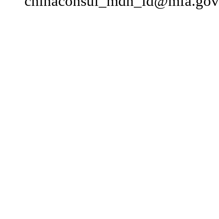
chinaconsul_mdn_id@mfa.gov