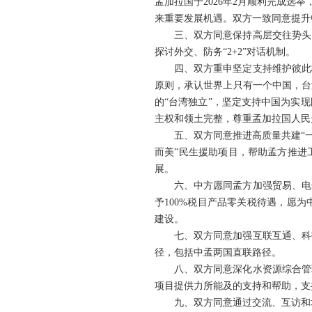
孟加拉国于2026年2月顺利完成选
来重要发展机遇。双方一致同意提升
三、双方同意保持高层交往势头
探讨外交、防务“2+2”对话机制。
四、双方重申坚定支持维护彼此
原则，承认世界上只有一个中国，台
的“台湾独立”，坚定支持中国为实
主权和领土完整，尊重孟加拉国人民
五、双方同意推进高质量共建“
而美”民生援助项目，帮助孟方推进
展。
六、中方愿同孟方加强贸易、电
予100%税目产品零关税待遇，愿
建设。
七、双方同意加强互联互通、科
径，包括中孟两国直联路径。
八、双方同意深化水资源综合管
项目提供力所能及的支持和帮助，支
九、双方同意通过交流、互访和