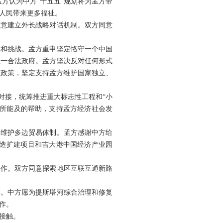
孟方认为中方“十五五”规划将为孟方带
人民带来更多福祉。
同意建立外长战略对话机制。双方同意
疑和挑战。孟方重申坚定恪守一个中国
唯一合法政府。孟方坚决反对任何形式
好政策，坚定支持孟方维护国家独立、
对接，统筹推进重大标志性工程和“小
力所能及的帮助，支持孟方经济社会发
同维护多边贸易体制。孟方感谢中方给
改造扩建项目和吉大港中国经济产业园
合作。双方同意探索地区互联互通新路
享。中方愿为提斯塔河综合治理和修复
作。
接触。