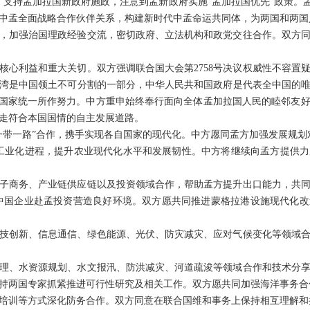
举，支持孟加拉国新政府施政，注意到孟新政府实施“孟加拉国优先”政策。
中孟全面战略合作伙伴关系，构建新时代中孟命运共同体，为两国和两国
，加强治国理政经验交流，密切政府、立法机构和政党交往合作。双方
核心利益和重大关切。双方强调联合国大会第2758号决议权威性不容置
湾是中国领土不可分割的一部分，中华人民共和国政府是代表全中国的
现国家统一所作努力。中方重申始终奉行面向全体孟加拉国人民的睦邻友
走符合本国国情的自主发展道路。
一带一路”合作，携手实现各自国家的现代化。中方愿同孟方加强发展规划
工业化进程，提升农业现代化水平和发展韧性。中方将继续向孟方提供
子商务、产业链供应链以及投资领域合作，帮助孟方提升出口能力，共
为中国企业赴孟投资营造良好环境。双方愿共同推进蒙格拉港设施现代化
技创新、信息通信、绿色能源、光伏、防灾减灾、应对气候变化等领域
理、水资源规划、水文报汛、防洪减灾、河道疏浚等领域合作和技术分
持两国专家抓紧推进可行性研究及相关工作。双方愿共同加强海洋事务合
培训等方式深化防务合作。双方同意在联合国维和事务上保持相互理解和