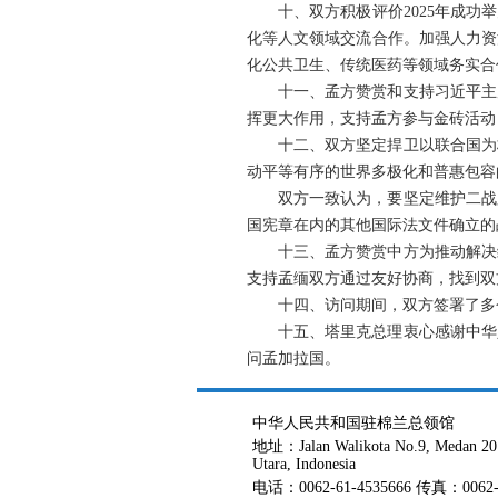
十、双方积极评价2025年成
化等人文领域交流合作。加强人力资
化公共卫生、传统医药等领域务实合
十一、孟方赞赏和支持习近平主
挥更大作用，支持孟方参与金砖活动
十二、双方坚定捍卫以联合国为
动平等有序的世界多极化和普惠包容
双方一致认为，要坚定维护二战
国宪章在内的其他国际法文件确立的
十三、孟方赞赏中方为推动解决
支持孟缅双方通过友好协商，找到双
十四、访问期间，双方签署了多
十五、塔里克总理衷心感谢中华
问孟加拉国。
中华人民共和国驻棉兰总领馆
地址：Jalan Walikota No.9, Medan 20
Utara, Indonesia
电话：0062-61-4535666 传真：0062-6