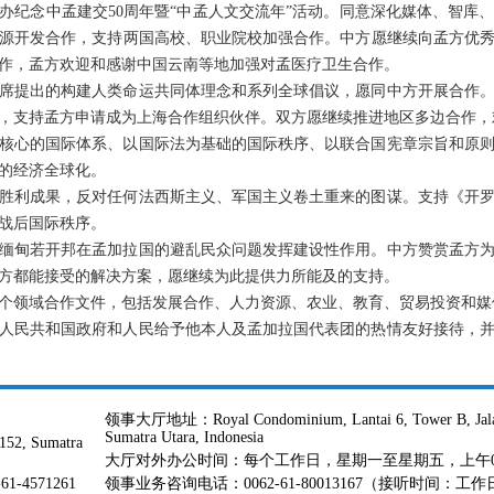
功举办纪念中孟建交50周年暨“中孟人文交流年”活动。同意深化媒体、智
源开发合作，支持两国高校、职业院校加强合作。中方愿继续向孟方优
作，孟方欢迎和感谢中国云南等地加强对孟医疗卫生合作。
席提出的构建人类命运共同体理念和系列全球倡议，愿同中方开展合作
，支持孟方申请成为上海合作组织伙伴。双方愿继续推进地区多边合作，
核心的国际体系、以国际法为基础的国际秩序、以联合国宪章宗旨和原
的经济全球化。
胜利成果，反对任何法西斯主义、军国主义卷土重来的图谋。支持《开
战后国际秩序。
缅甸若开邦在孟加拉国的避乱民众问题发挥建设性作用。中方赞赏孟方
方都能接受的解决方案，愿继续为此提供力所能及的支持。
个领域合作文件，包括发展合作、人力资源、农业、教育、贸易投资和媒
人民共和国政府和人民给予他本人及孟加拉国代表团的热情友好接待，
领事大厅地址：Royal Condominium, Lantai 6, Tower B, Jalan 
Sumatra Utara, Indonesia
152, Sumatra
大厅对外办公时间：每个工作日，星期一至星期五，上午09:00-12
1-4571261
领事业务咨询电话：0062-61-80013167（接听时间：工作日，上