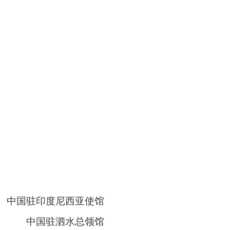
度尼西亚使馆
泗水总领馆