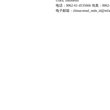
Utara, Indonesia
电话：0062-61-4535666 传真：0062-6
电子邮箱：chinaconsul_mdn_id@mfa.