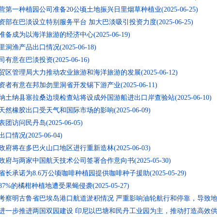
第一种植园公司准备20公顷土地振兴日里烟草种植业(2025-06-25)
资部在巴淡设立特别服务平台 加大巴淡吸引投资力度(2025-06-25)
备成为以海洋旅游的经济中心(2025-06-19)
洞渔产品出口情况(2025-06-18)
有意在巴淡投资(2025-06-16)
贸区管理局大力推动农业旅游和海洋旅游的发展(2025-06-12)
者有意在邦加勿里洞省开发锡下游产业(2025-06-11)
纳土纳县塞拉桑边境检查站将设成外国游船进出口岸查验站(2025-06-10)
然橡胶出口受天气和国际市场的影响(2025-06-09)
团访问民丹岛(2025-06-05)
口情况(2025-06-04)
府将在多巴火山口地区进行重新造林(2025-06-03)
府与两家中国航天技术公司签署合作意向书(2025-05-30)
长承诺为8.6万公顷咖啡种植园提供咖啡种子援助(2025-05-29)
7%的橘柑种植地遭受果蝇侵袭(2025-05-27)
考察明古鲁省巴埃岛港口航道淤积情况 严重影响油轮航行和停靠，导致地方燃油短
进一步推进两国双园建设 印尼以巴塘和民丹工业园为主，推动打造高效供应链(20