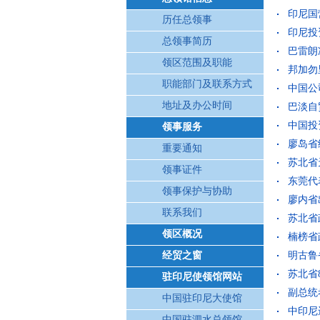
印尼国营
历任总领事
印尼投
总领事简历
巴雷朗准
领区范围及职能
邦加勿里
职能部门及联系方式
中国公司
地址及办公时间
巴淡自
中国投资
领事服务
廖岛省
重要通知
苏北省天
领事证件
东莞代表
领事保护与协助
廖内省出
联系我们
苏北省政
领区概况
楠榜省政
经贸之窗
明古鲁省
苏北省8
驻印尼使领馆网站
副总统
中国驻印尼大使馆
中印尼
中国驻泗水总领馆