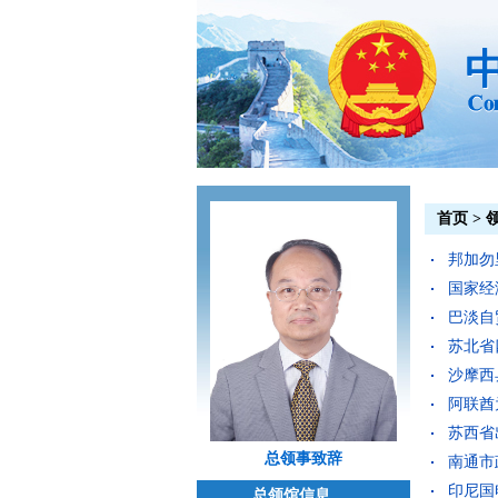
首页
>
邦加勿里
国家经济
巴淡自
苏北省四
沙摩西县
阿联酋为
苏西省出
总领事致辞
南通市政
印尼国电
总领馆信息